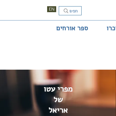
EN
חפש
כרו
ספר אורחים
מפרי עטו
של
אריאל