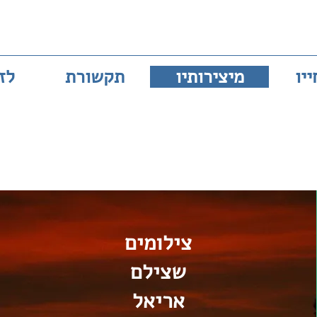
ייו
מיצירותיו
תקשורת
לז
צילומים
שצילם
אריאל