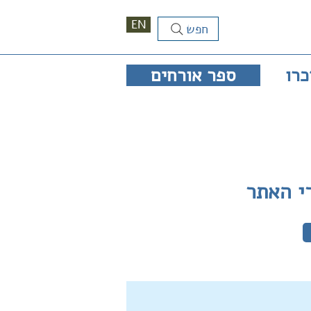
EN
חפש
כרו
ספר אורחים
י האתר